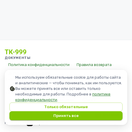
ТК-999
ДОКУМЕНТЫ
Политика конфиденциальности
Правила возврата
Договор фрахтования
Мы используем обязательные cookie для работы сайта
ИНФОРМАЦИЯ
и аналитические — чтобы понимать, как им пользуются.
Контакты и реквизиты
Вы можете принять все или оставить только
СВЯЗАТЬСЯ С НАМИ
необходимые для работы. Подробнее в
политике
конфиденциальности
.
8 (908) 896-29-99
MAX
09:00–19:00
Только обязательные
©
2014
–
2026
ИП Аднакулов Г.В.
Принять все
Пассажирские перевозки
WayBus
Работает на